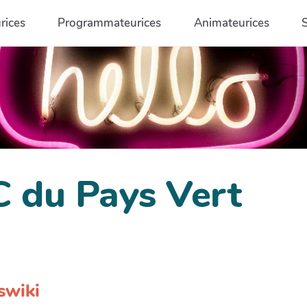
rices
Programmateurices
Animateurices
C du Pays Vert
swiki