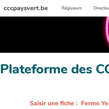
Aller au contenu principal
cccpaysvert.be
Régisseurs
Directeu
Plateforme des C
Saisir une fiche : Ferme Ye