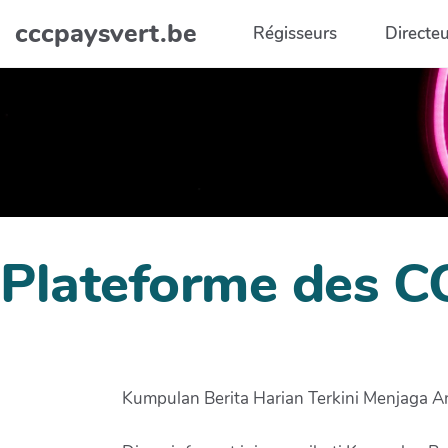
Aller au contenu principal
cccpaysvert.be
Régisseurs
Directeu
Plateforme des C
Kumpulan Berita Harian Terkini Menjaga An