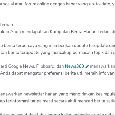
ia sosial atau forum online dengan kabar yang up-to-date,
Terbaru
ntukan Anda mendapatkan Kumpulan Berita Harian Terkini 
e berita terpercaya yang memberikan update terupdate deng
tan berita terupdate yang mencakup bermacam topik dari s
eperti Google News, Flipboard, dan
News360
menawarkan 
 Anda dapat mengatur preferensi berita utk meraih info ya
 menawarkan newsletter harian yang mengirimkan kesimpula
p terinformasi tanpa mesti secara aktif mencari berita setia
berita yang cepat dan tidak jarang kali memberikan up to dat