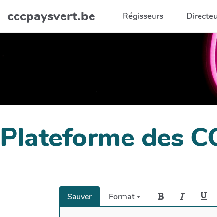
Aller au contenu principal
cccpaysvert.be
Régisseurs
Directeu
Plateforme des C
Sauver
Format