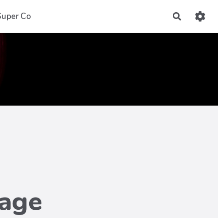
Super Co
Recherch
page