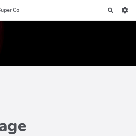
Super Co
Recherch
page