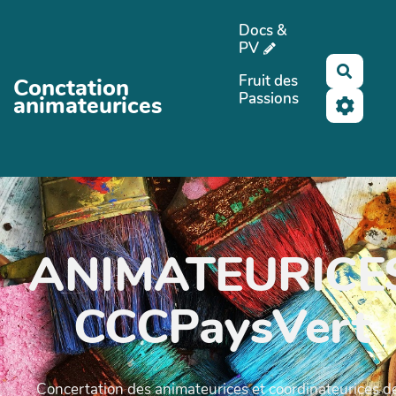
Aller au contenu principal
Docs &
PV
Reche
Fruit des
Conctation
Passions
animateurices
ANIMATEURICE
CCCPaysVert
Concertation des animateurices et coordinateurices d