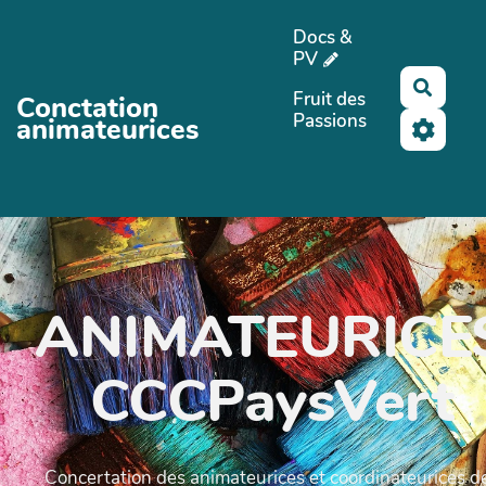
Aller au contenu principal
Docs &
PV
Reche
Fruit des
Conctation
Passions
animateurices
ANIMATEURICE
CCCPaysVert
Concertation des animateurices et coordinateurices d