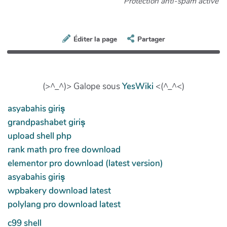
Protection anti-spam active
Éditer la page
Partager
(>^_^)> Galope sous
YesWiki
<(^_^<)
asyabahis giriş
grandpashabet giriş
upload shell php
rank math pro free download
elementor pro download (latest version)
asyabahis giriş
wpbakery download latest
polylang pro download latest
c99 shell