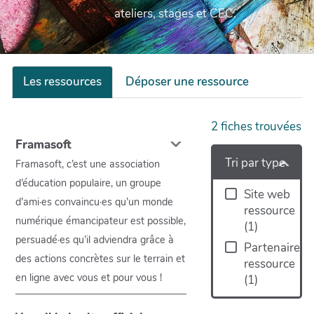
ateliers, stages et CEC.
Les ressources
Déposer une ressource
2
fiches trouvées
Framasoft
Tri par type
Framasoft, c’est une association
d’éducation populaire, un groupe
Site web
d’ami·es convaincu·es qu’un monde
ressource
numérique émancipateur est possible,
(
1
)
persuadé·es qu’il adviendra grâce à
Partenaire
des actions concrètes sur le terrain et
ressource
en ligne avec vous et pour vous !
(
1
)