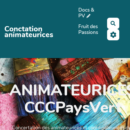
Aller au contenu principal
Docs &
PV
Reche
Fruit des
Conctation
Passions
animateurices
ANIMATEURICE
CCCPaysVert
Concertation des animateurices et coordinateurices d