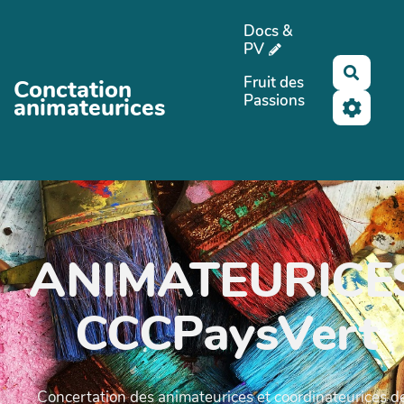
Aller au contenu principal
Docs &
PV
Reche
Fruit des
Conctation
Passions
animateurices
ANIMATEURICE
CCCPaysVert
Concertation des animateurices et coordinateurices d