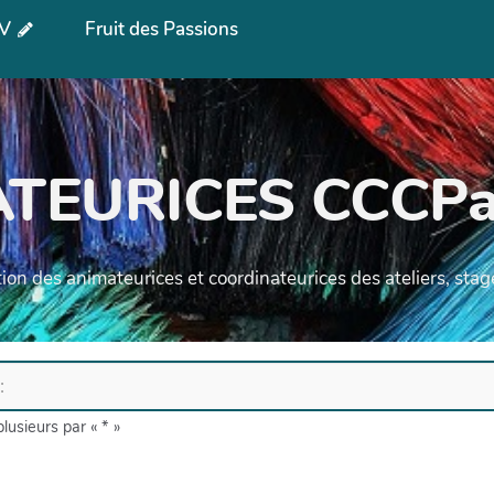
PV
Fruit des Passions
TEURICES CCCPa
ion des animateurices et coordinateurices des ateliers, stag
lusieurs par « * »