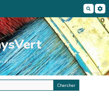
Recherch
ysVert
es et CEC.