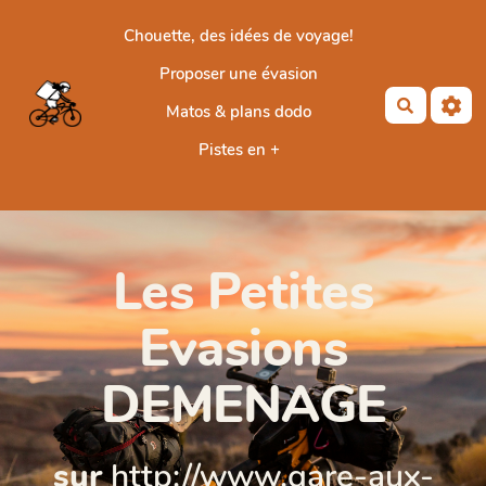
Aller au contenu principal
Chouette, des idées de voyage!
Proposer une évasion
Recherch
Matos & plans dodo
Pistes en +
Les Petites
Evasions
DEMENAGE
sur
http://www.gare-aux-