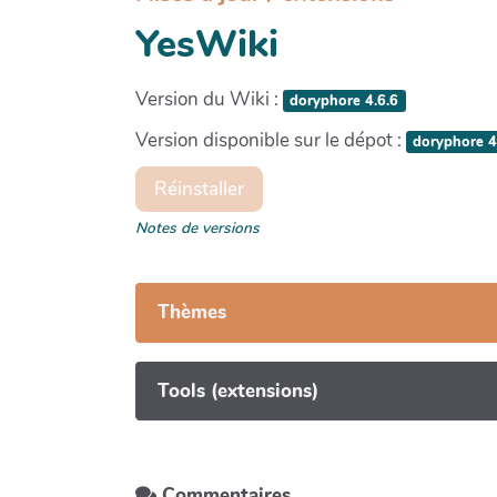
YesWiki
Version du Wiki :
doryphore 4.6.6
Version disponible sur le dépot :
doryphore 4
Réinstaller
Notes de versions
Thèmes
Tools (extensions)
Commentaires