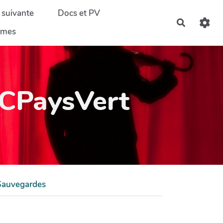
 suivante
Docs et PV
Recherch
ormes
PaysVert
Sauvegardes