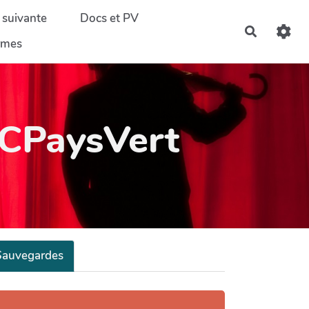
 suivante
Docs et PV
Recherch
ormes
PaysVert
Sauvegardes