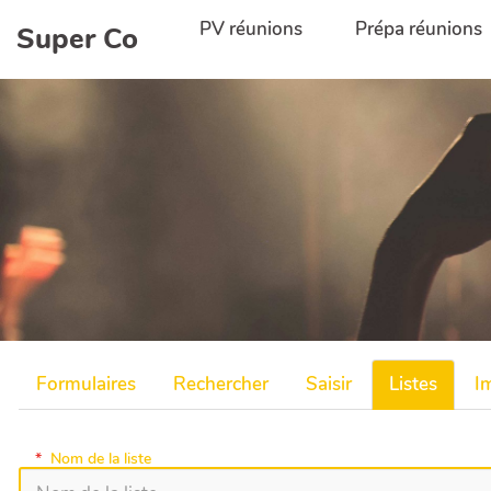
Aller au contenu principal
PV réunions
Prépa réunions
Super Co
Formulaires
Rechercher
Saisir
Listes
I
*
Nom de la liste