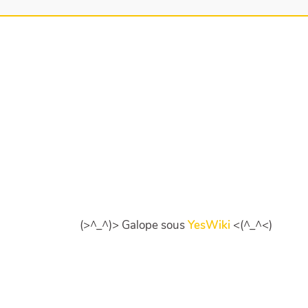
(>^_^)> Galope sous
YesWiki
<(^_^<)