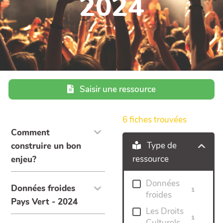
2024
Saisir une ressource
6
fiches trouvées
Comment
Type de
construire un bon
ressource
enjeu?
Données
Données froides
1
froides
Pays Vert - 2024
Les Droits
1
Culturels