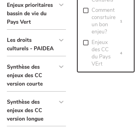
Enjeux prioritaires
Comment
bassin de vie du
consrtuire
Pays Vert
1
un bon
enjeu?
Les droits
Enjeux
culturels - PAIDEA
des CC
4
du Pays
VErt
Synthèse des
enjeux des CC
version courte
Synthèse des
enjeux des CC
version longue