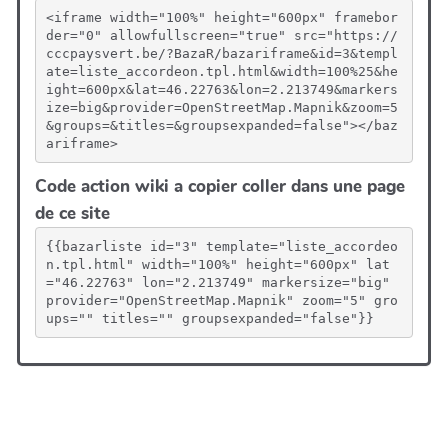
<iframe width="100%" height="600px" framebor
der="0" allowfullscreen="true" src="https://
cccpaysvert.be/?BazaR/bazariframe&id=3&templ
ate=liste_accordeon.tpl.html&width=100%25&he
ight=600px&lat=46.22763&lon=2.213749&markers
ize=big&provider=OpenStreetMap.Mapnik&zoom=5
&groups=&titles=&groupsexpanded=false"></baz
ariframe>
Code action wiki a copier coller dans une page
de ce site
{{bazarliste id="3" template="liste_accordeo
n.tpl.html" width="100%" height="600px" lat
="46.22763" lon="2.213749" markersize="big" 
provider="OpenStreetMap.Mapnik" zoom="5" gro
ups="" titles="" groupsexpanded="false"}}