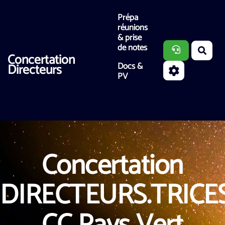
Aller au contenu principal
Prépa
réunions
& prise
de notes
Rech
Concertation
Docs &
Directeurs
PV
Concertation
DIRECTEURS.TRICE