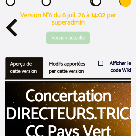
Version N°6 du 6 juil. 26 à 14:02 par
superadmin
Version actuelle
Afficher le
Aperçu de
Modifs apportées
code Wiki
cette version
par cette version