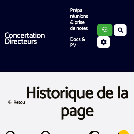
Aller au contenu principal
Prépa
réunions
& prise
de notes
Rech
Concertation
Docs &
Directeurs
PV
Historique de la
page
Retour