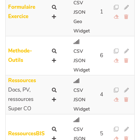
CSV
Formulaire
1
JSON
Exercice
Geo
Widget
Methode-
CSV
6
Outils
JSON
Widget
Ressources
Docs, PV,
CSV
4
ressources
JSON
Super CO
Widget
CSV
RessourcesBIS
5
JSON