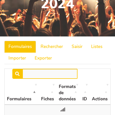
2024
Formulaires
Rechercher
Saisir
Listes
Importer
Exporter
Formats
de
Formulaires
Fiches
données
ID
Actions