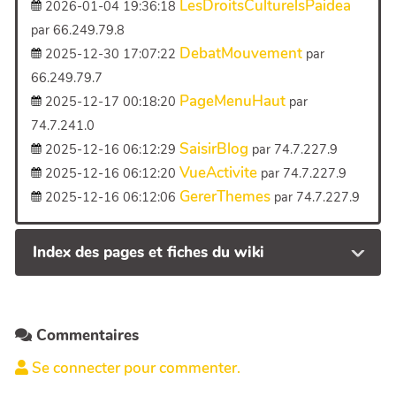
LesDroitsCulturelsPaidea
2026-01-04 19:36:18
par 66.249.79.8
DebatMouvement
2025-12-30 17:07:22
par
66.249.79.7
PageMenuHaut
2025-12-17 00:18:20
par
74.7.241.0
SaisirBlog
2025-12-16 06:12:29
par 74.7.227.9
VueActivite
2025-12-16 06:12:20
par 74.7.227.9
GererThemes
2025-12-16 06:12:06
par 74.7.227.9
Index des pages et fiches du wiki
Commentaires
Se connecter pour commenter.