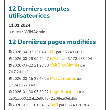
12 Derniers comptes
utilisateurices
11.01.2024 :
WikiAdmin
09:19:07
12 Dernières pages modifiées
GT
2026-04-07 15:04:41
par 66.249.66.32
PAD
2026-03-29 09:42:47
par 43.173.178.204
VoirBlogSimple
2026-03-22 21:28:50
par
74.7.241.12
MesContenus
2026-03-15 22:47:05
par
17.241.227.140
PagePrincipale
2026-01-30 05:39:22
par
2a01:cb00:12ab:2e00:f072:a08e:e0ef:dbb
TejB
2026-01-11 01:54:36
par 66.249.76.204