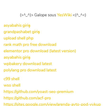
(>^_^)> Galope sous
YesWiki
<(^_^<)
asyabahis giriş
grandpashabet giriş
upload shell php
rank math pro free download
elementor pro download (latest version)
asyabahis giriş
wpbakery download latest
polylang pro download latest
c99 shell
wso shell
https://github.com/yoast-seo-premium
https://github.com/acf-pro
https://sites.google.com/view/arenda-avto-pod-vykup