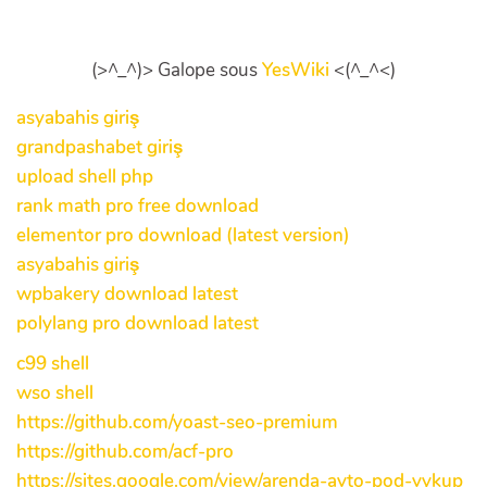
(>^_^)> Galope sous
YesWiki
<(^_^<)
asyabahis giriş
grandpashabet giriş
upload shell php
rank math pro free download
elementor pro download (latest version)
asyabahis giriş
wpbakery download latest
polylang pro download latest
c99 shell
wso shell
https://github.com/yoast-seo-premium
https://github.com/acf-pro
https://sites.google.com/view/arenda-avto-pod-vykup