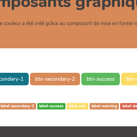
mposants graphiq
 couleur a été créé grâce au composant de mise en form
condary-1
btn-secondary-2
btn-success
btn-
label-secondary-2
label-success
label-info
label-warning
label-d