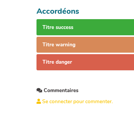
Accordéons
Titre success
Titre warning
Titre danger
Commentaires
Se connecter pour commenter.