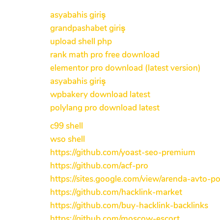
asyabahis giriş
grandpashabet giriş
upload shell php
rank math pro free download
elementor pro download (latest version)
asyabahis giriş
wpbakery download latest
polylang pro download latest
c99 shell
wso shell
https://github.com/yoast-seo-premium
https://github.com/acf-pro
https://sites.google.com/view/arenda-avto-
https://github.com/hacklink-market
https://github.com/buy-hacklink-backlinks
https://github.com/moscow-escort