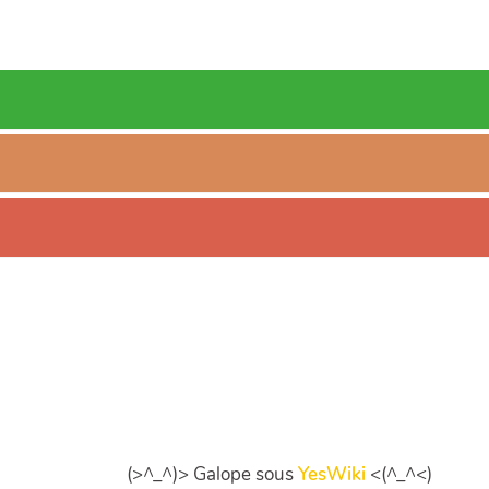
(>^_^)> Galope sous
YesWiki
<(^_^<)