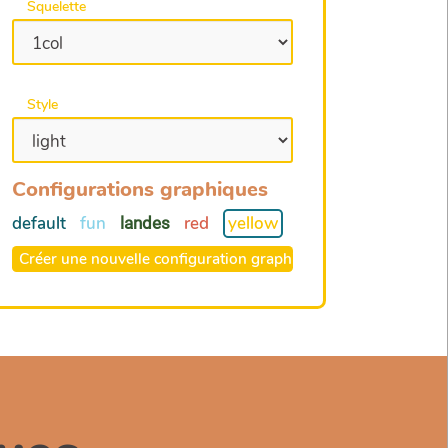
Squelette
Style
Configurations graphiques
default
fun
red
yellow
landes
Créer une nouvelle configuration graphique