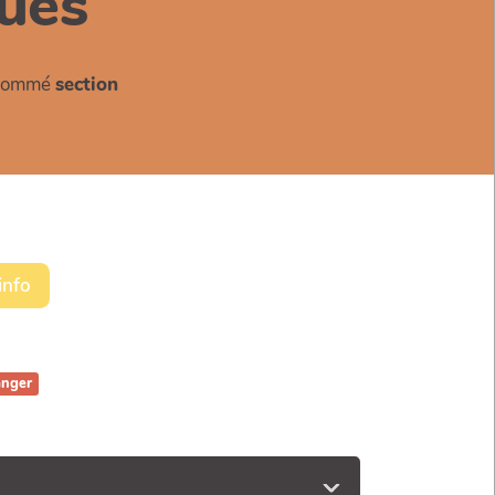
ues
e nommé
section
info
anger