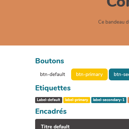
Co
Ce bandeau de
Boutons
btn-default
btn-primary
btn-se
Etiquettes
Label-default
label-primary
label-secondary-1
Encadrés
Titre default